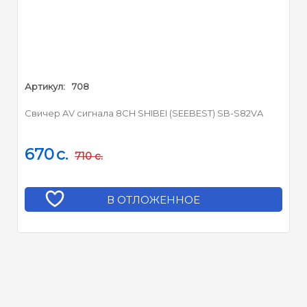
Артикул:
708
Свичер AV сигнала 8CH SHIBEI (SEEBEST) SB-S82VA
670
c.
710
c.
В ОТЛОЖЕННОЕ