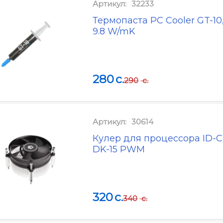
Артикул:
32233
Термопаста PC Cooler GT-10,
9.8 W/mK
280
c.
290
c.
Артикул:
30614
Кулер для процессора ID-C
DK-15 PWM
320
c.
340
c.