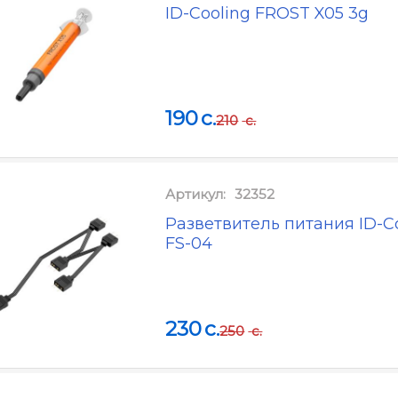
ID-Cooling FROST X05 3g
190
c.
210
c.
Артикул:
32352
Разветвитель питания ID-C
FS-04
230
c.
250
c.