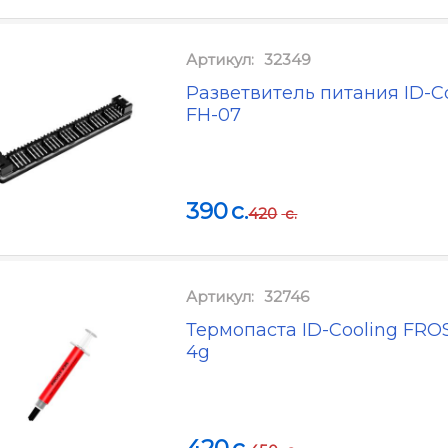
Артикул:
32349
Разветвитель питания ID-C
FH-07
390
c.
420
c.
Артикул:
32746
Термопаста ID-Cooling FRO
4g
420
c.