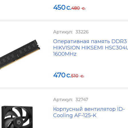
450
c.
480
c.
Артикул:
33226
Оперативная память DDR3
HIKVISION HIKSEMI HSC304U
1600MHz
470
c.
510
c.
Артикул:
32747
Корпусный вентилятор ID-
Cooling AF-125-K