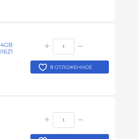
+
−
 4GB
16Z1
В ОТЛОЖЕННОЕ
+
−