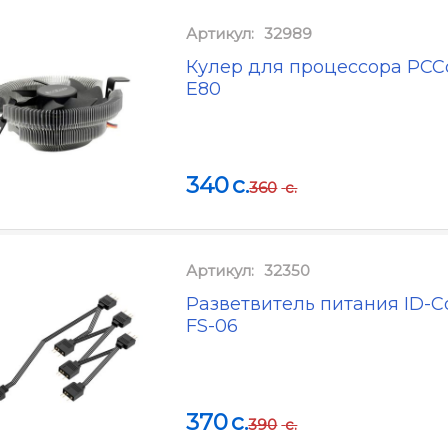
Артикул:
32989
Кулер для процессора PCC
E80
340
c.
360
c.
Артикул:
32350
Разветвитель питания ID-C
FS-06
370
c.
390
c.