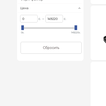
Цена
c. –
c.
0c.
149220c.
Сбросить