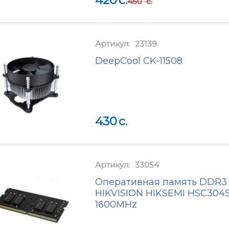
450
c.
Артикул:
23139
DeepCool CK-11508
430
c.
Артикул:
33054
Оперативная память DDR3
HIKVISION HIKSEMI HSC304S
1600MHz