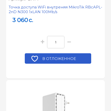
Точка доступа WiFi внутреняя MikroTik RBcAPL-
2nD N300 1xLAN 100Mb/s
3 060
c.
+
−
В ОТЛОЖЕННОЕ