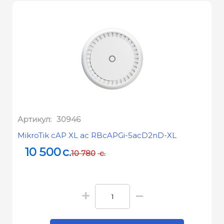
Артикул:
30946
MikroTik cAP XL ac RBcAPGi-5acD2nD-XL
10 500
c.
10 780
c.
+
−