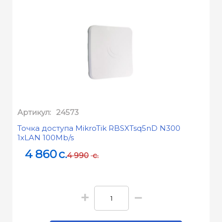
Артикул:
24573
Точка доступа MikroTik RBSXTsq5nD N300
1xLAN 100Mb/s
4 860
c.
4 990
c.
+
−