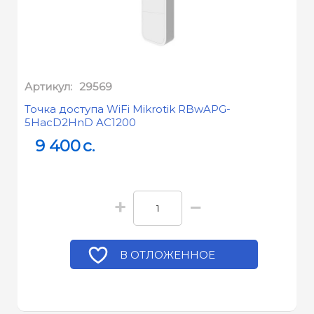
Артикул:
29569
Точка доступа WiFi Mikrotik RBwAPG-
5HacD2HnD AC1200
9 400
c.
+
−
В ОТЛОЖЕННОЕ