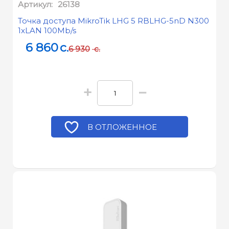
Артикул:
26138
Точка доступа MikroTik LHG 5 RBLHG-5nD N300
1xLAN 100Mb/s
6 860
c.
6 930
c.
+
−
В ОТЛОЖЕННОЕ