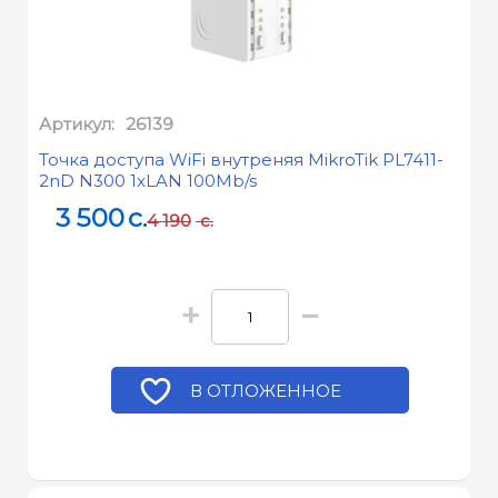
Артикул:
26139
Точка доступа WiFi внутреняя MikroTik PL7411-
2nD N300 1xLAN 100Mb/s
3 500
c.
4 190
c.
+
−
В ОТЛОЖЕННОЕ