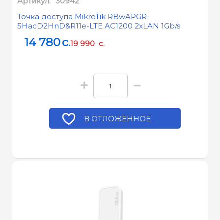
Артикул:
30942
Точка доступа MikroTik RBwAPGR-
5HacD2HnD&R11e-LTE AC1200 2xLAN 1Gb/s
14 780
c.
19 990
c.
+
−
В ОТЛОЖЕННОЕ