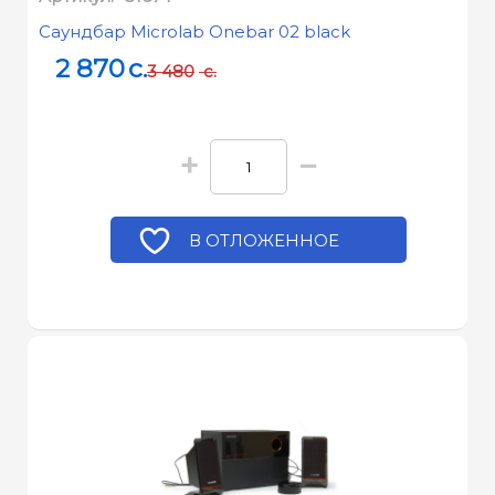
Саундбар Microlab Onebar 02 black
2 870
c.
3 480
c.
+
−
В ОТЛОЖЕННОЕ