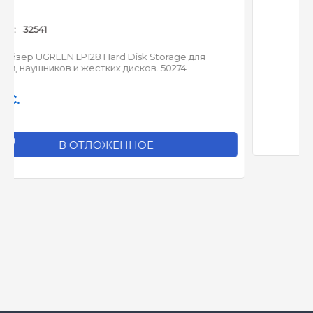
Артикул:
32542
ge для
Лазерная указка UGREEN LP479 (2,4 Гц, управлен
74
до 100 м, лазер 200 м, USB-A, 1хААА батарея) 50
780
c.
850
c.
В ОТЛОЖЕННОЕ