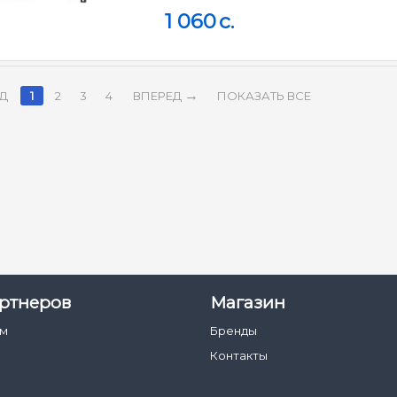
1 060
c.
Д
1
2
3
4
ВПЕРЕД
ПОКАЗАТЬ ВСЕ
ртнеров
Магазин
ам
Бренды
Контакты