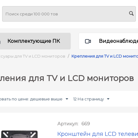
Комплектующие ПК
Видеонаблюд
суары для TV и LCD мониторов
/
Крепления для TV и LCD монит
ления для TV и LCD мониторов
вать по цене: дешевые выше
12 На страницу
Артикул:
669
Кронштейн для LCD телеви