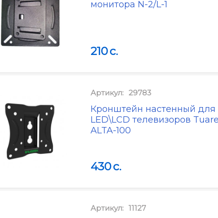
монитора N-2/L-1
210
c.
Артикул:
29783
Кронштейн настенный для
LED\LCD телевизоров Tuar
ALTA-100
430
c.
Артикул:
11127