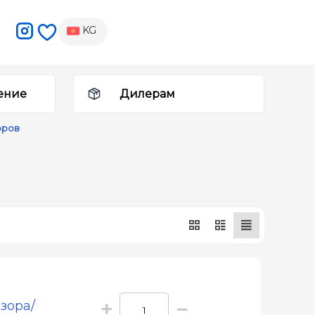
KG
ение
Дилерам
оров
+
−
зора/