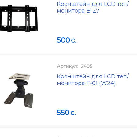
Кронштейн для LCD тел/
монитора B-27
500
c.
Артикул:
2405
Кронштейн для LCD тел/
монитора F-01 (W24)
550
c.