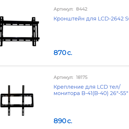
Артикул:
8442
Кронштейн для LCD-2642 
870
c.
Артикул:
18175
Крепление для LCD тел/
монитора B-41(B-40) 26"-55"
890
c.