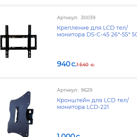
Артикул:
30039
Крепление для LCD тел/
монитора DS-C-45 26"-55" 5
940
c.
1 540
c.
Артикул:
9629
Кронштейн для LCD тел/
монитора LCD-221
1 000
c.