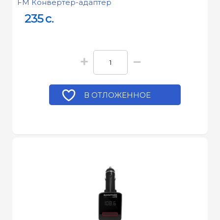
FM Конвертер-адаптер
235
c.
+
−
В ОТЛОЖЕННОЕ