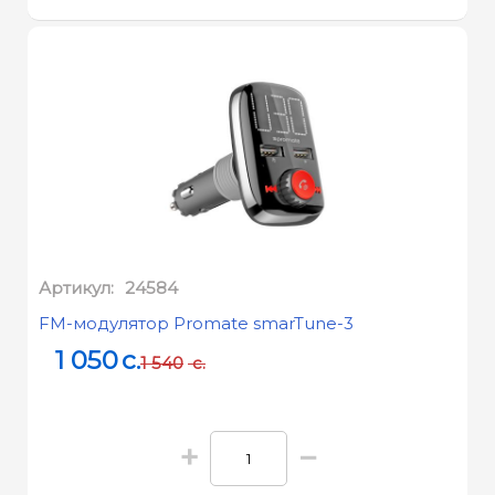
Артикул:
24584
FM-модулятор Promate smarTune-3
1 050
c.
1 540
c.
+
−