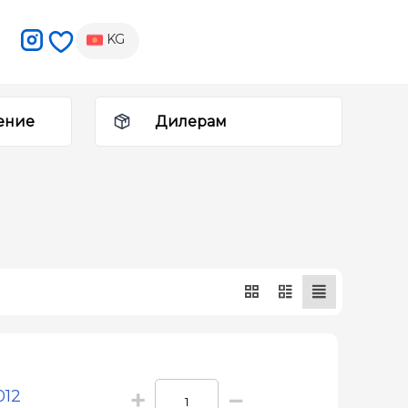
KG
ение
Дилерам
+
−
012