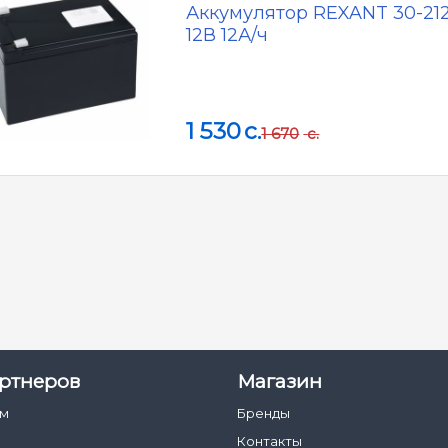
Аккумулятор REXANT 30-21
12В 12А/ч
1 530
c.
1 670
c.
ртнеров
Магазин
ам
Бренды
Контакты