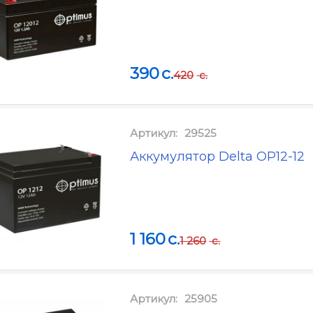
390
c.
420
c.
Артикул:
29525
Аккумулятор Delta OP12-12
1 160
c.
1 260
c.
Артикул:
25905