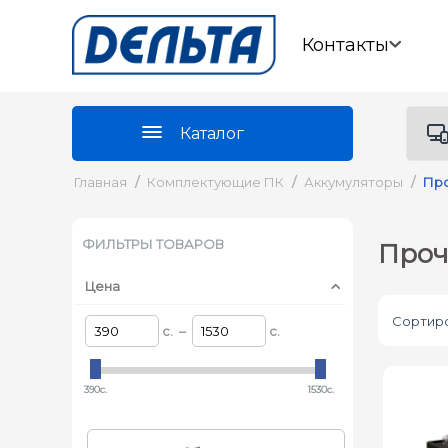
Контакты
Каталог
Главная
/
Комплектующие ПК
/
Аккумуляторы
/
Про
ФИЛЬТРЫ ТОВАРОВ
Проч
Цена
Сортиро
c. –
c.
390c.
1530c.