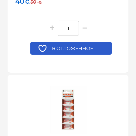
40
c.
50
c.
+
−
В ОТЛОЖЕННОЕ