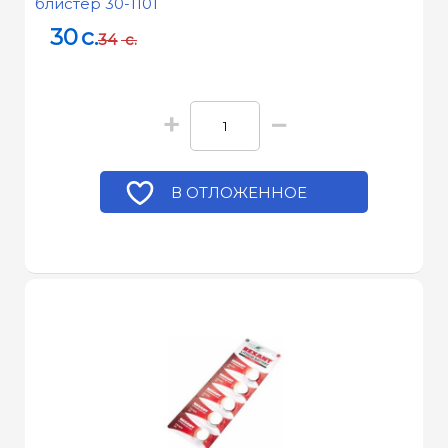
блистер 30-1101
30
c.
34
c.
+
−
В ОТЛОЖЕННОЕ