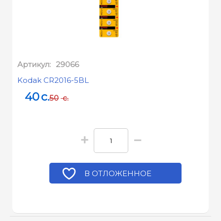
Артикул:
29066
Kodak CR2016-5BL
40
c.
50
c.
+
−
В ОТЛОЖЕННОЕ