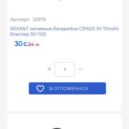
Артикул:
25976
REXANT литиевые батарейки CR1620 3V 70mAh
блистер 30-1105
30
c.
34
c.
+
−
В ОТЛОЖЕННОЕ