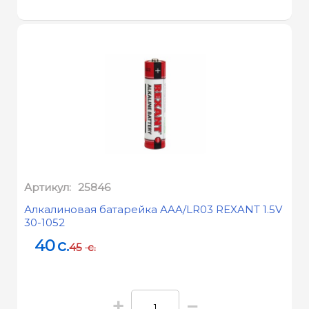
Артикул:
25846
Алкалиновая батарейка AAA/LR03 REXANT 1.5V
30-1052
40
c.
45
c.
+
−