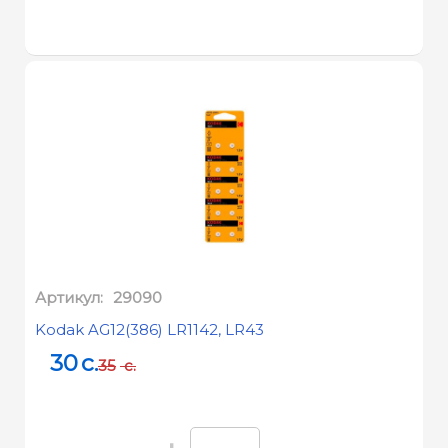
Артикул:
29090
Kodak AG12(386) LR1142, LR43
30
c.
35
c.