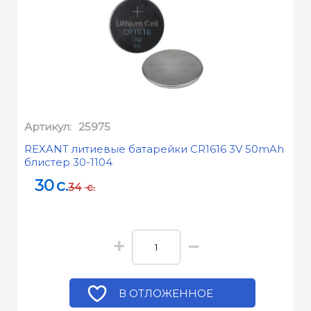
Артикул:
25975
REXANT литиевые батарейки CR1616 3V 50mAh
блистер 30-1104
30
c.
34
c.
+
−
В ОТЛОЖЕННОЕ