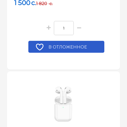
1 500
c.
1 820
c.
+
−
В ОТЛОЖЕННОЕ