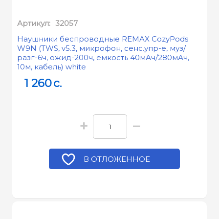
Артикул:
32057
Наушники беспроводные REMAX CozyPods
W9N (TWS, v5.3, микрофон, сенс.упр-е, муз/
разг-6ч, ожид-200ч, емкость 40мАч/280мАч,
10м, кабель) white
1 260
c.
+
−
В ОТЛОЖЕННОЕ