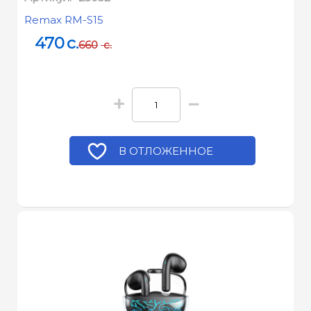
Remax RM-S15
470
c.
660
c.
+
−
В ОТЛОЖЕННОЕ