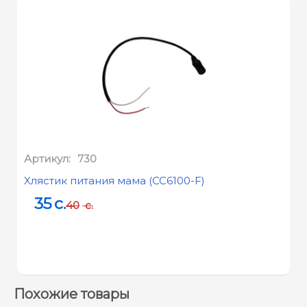
Артикул:
730
Xлястик питания мама (CC6100-F)
35
c.
40
c.
Похожие товары