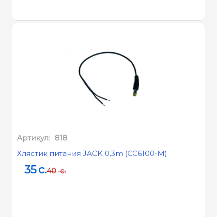
Артикул:
818
Хлястик питания JACK 0,3m (CC6100-M)
35
c.
40
c.