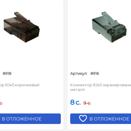
8918
Артикул:
8916
ор RJ45 коричневый
Коннектор RJ45 экранирован
металл
8
c.
c.
9
c.
В ОТЛОЖЕННОЕ
В ОТЛОЖЕННОЕ