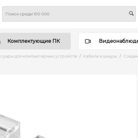
Комплектующие ПК
Видеонаблюд
суары для компьютерных устройств
/
Кабели и шнуры
/
Соедин