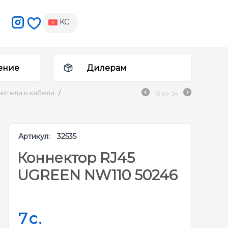
KG
ение
Дилерам
ители и кабели
/
10
из
34
Артикул:
32535
Коннектор RJ45
UGREEN NW110 50246
7
c.