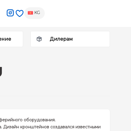
KG
ение
Дилерам
иферийного оборудования.
а. Дизайн кронштейнов создавался известными