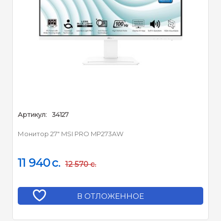
Пиксели и покрытие
Шаг пикселя :
0.2832 × 0.2802 мм
Обработка поверхности
Anti-glare, антибликовая
:
Глубина цвета :
8 бит (6 бит + FRC), 16.7M
Порты
1× HDMI™ 1.4b (FHD@100
Артикул:
34127
Hz)
Монитор 27" MSI PRO MP273AW
1× DisplayPort (1.2a,
Видео :
FHD@100 Hz)
1× D-Sub (VGA, FHD@60
11 940
c.
12 570
c.
Hz)
Аудио :
1× Line-in
В ОТЛОЖЕННОЕ
Безопасность и звук