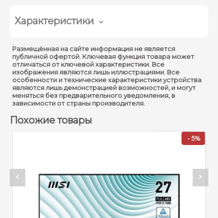
Характеристики
Основные параметры панели
Размещённая на сайте информация не является
публичной офертой. Ключевая функция товара может
Размеры панели :
24.5"
отличаться от ключевой характеристики. Все
изображения являются лишь иллюстрациями. Все
Разрешение панели :
1920 × 1080 (FHD)
особенности и технические характеристики устройства
являются лишь демонстрацией возможностей, и могут
Частота обновления :
100 Hz
меняться без предварительного уведомления, в
зависимости от страны производителя.
Время отклика :
1 ms (MPRT) / 4 ms (GTG)
Похожие товары
Тип панели :
IPS
%
- 5%
Яркость :
300 кд/м²
Углы обзора :
178° (г) / 178° (в)
Соотношение сторон :
16:9
Контрастность :
1000:1
sRGB :
103% (CIE 1976)