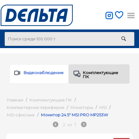
Видеонаблюдение
Комплектующие
ПК
Главная
/
Комплектующие ПК
/
Компьютерная периферия
/
Мониторы
/
MSI
/
MSI офисные
/
Монитор 24.5" MSI PRO MP253W
2
из
7