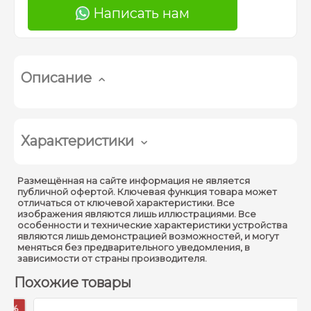
Написать нам
Описание
Характеристики
Рабочая частота :
2,402-2,480 ГГц
Размещённая на сайте информация не является
публичной офертой. Ключевая функция товара может
Дальность управления :
100 метров
отличаться от ключевой характеристики. Все
изображения являются лишь иллюстрациями. Все
Расстояние видимости
особенности и технические характеристики устройства
200 метров
являются лишь демонстрацией возможностей, и могут
лазера :
меняться без предварительного уведомления, в
зависимости от страны производителя.
Мощность лазера :
0,5-0,95 мВт
Похожие товары
Батарея источника
Батарея типа ААА
питания :
%