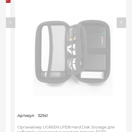
<50 мА,
Ток :
Ток в режиме ожидания:
<30UA
Порт :
USB-A
Совместимые системы :
Windows/macOS/Linux
Артикул:
32541
Органайзер UGREEN LP128 Hard Disk Storage для
кабелей, наушников и жестких дисков. 50274