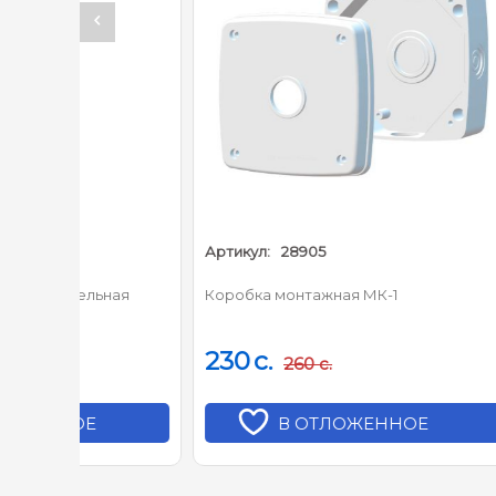
Артикул:
28905
Артикул
ная
Коробка монтажная МК-1
Кронште
230
c.
320
c
260
c.
В ОТЛОЖЕННОЕ