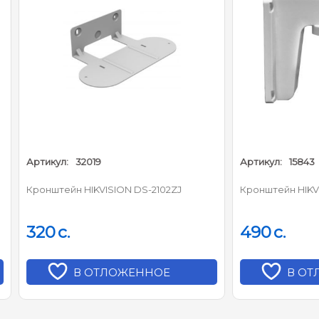
:
32019
Артикул:
15843
йн HIKVISION DS-2102ZJ
Кронштейн HIKVISION DS-1258
.
490
c.
В ОТЛОЖЕННОЕ
В ОТЛОЖЕННОЕ