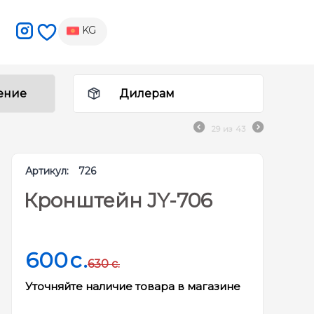
KG
ение
Дилерам
29
из
43
Артикул:
726
Кронштейн JY-706
600
c.
630
c.
Уточняйте наличие товара в магазине