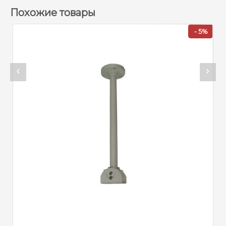
Похожие товары
- 5%
Арт
Кр
6