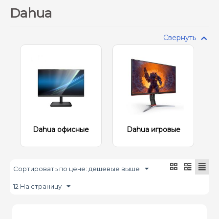
Время отклика
Встроенные динамики
Dahua
Диагональ экрана (дюйм)
Свернуть
Максимальная частота обновления экрана
Максимальное разрешение
Технология изготовления матрицы
Цена
Dahua офисные
Dahua игровые
Сортировать по цене: дешевые выше
12 На страницу