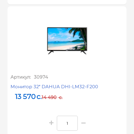
Артикул:
30974
Монитор 32" DAHUA DHI-LM32-F200
13 570
c.
14 490
c.
+
−