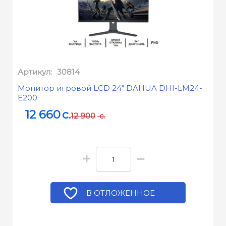
Артикул:
30814
Монитор игровой LCD 24" DAHUA DHI-LM24-
E200
12 660
c.
12 900
c.
+
−
В ОТЛОЖЕННОЕ