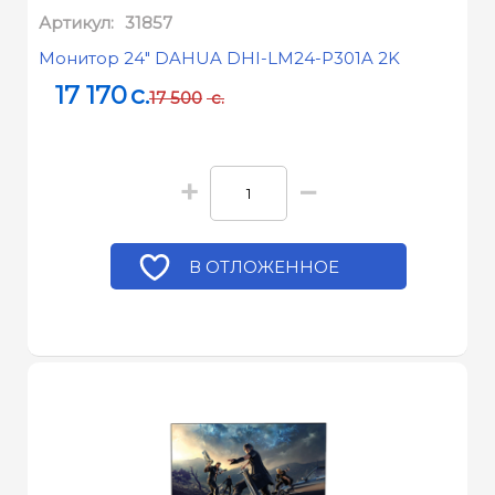
Артикул:
31857
Монитор 24" DAHUA DHI-LM24-P301A 2K
17 170
c.
17 500
c.
+
−
В ОТЛОЖЕННОЕ