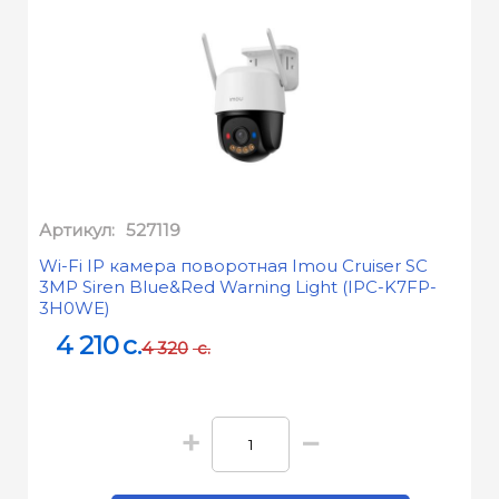
Артикул:
527119
Wi-Fi IP камера поворотная Imou Cruiser SC
3MP Siren Blue&Red Warning Light (IPC-K7FP-
3H0WE)
4 210
c.
4 320
c.
+
−