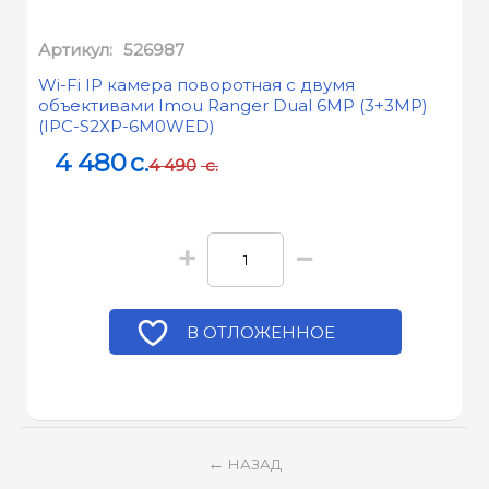
Артикул:
526987
Wi-Fi IP камера поворотная с двумя
объективами Imou Ranger Dual 6МР (3+3MP)
(IPC-S2XP-6M0WED)
4 480
c.
4 490
c.
+
−
В ОТЛОЖЕННОЕ
НАЗАД