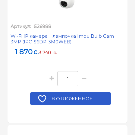
Артикул:
526988
Wi-Fi IP камера + лампочка Imou Bulb Cam
3MP (IPC-S6DP-3M0WEB)
1 870
c.
3 740
c.
+
−
В ОТЛОЖЕННОЕ