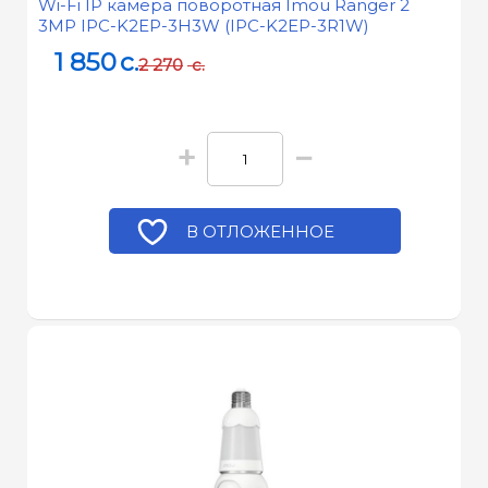
Wi-Fi IP камера поворотная Imou Ranger 2
3MP IPC-K2EP-3H3W (IPC-K2EP-3R1W)
1 850
c.
2 270
c.
+
−
В ОТЛОЖЕННОЕ