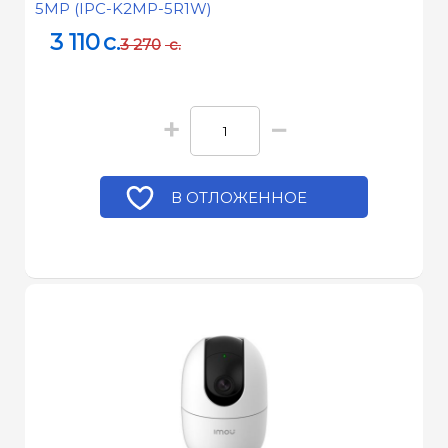
5MP (IPC-K2MP-5R1W)
3 110
c.
3 270
c.
+
−
В ОТЛОЖЕННОЕ