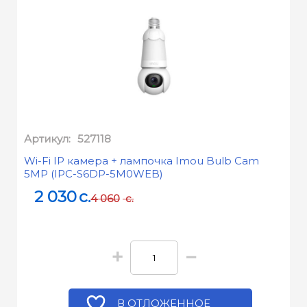
Артикул:
527118
Wi-Fi IP камера + лампочка Imou Bulb Cam
5MP (IPC-S6DP-5M0WEB)
2 030
c.
4 060
c.
+
−
В ОТЛОЖЕННОЕ