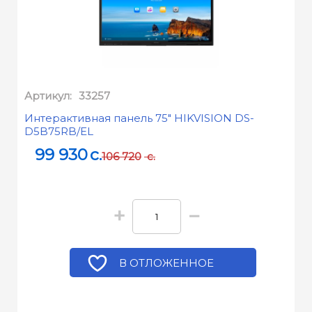
Артикул:
33257
Интерактивная панель 75" HIKVISION DS-
D5B75RB/EL
99 930
c.
106 720
c.
+
−
В ОТЛОЖЕННОЕ