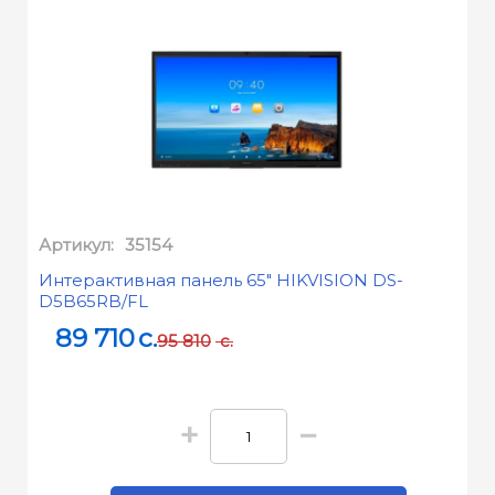
Артикул:
35154
Интерактивная панель 65" HIKVISION DS-
D5B65RB/FL
89 710
c.
95 810
c.
+
−