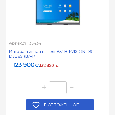
Артикул:
35434
Интерактивная панель 65" HIKVISION DS-
D5B65RB/FP
123 900
c.
132 320
c.
+
−
В ОТЛОЖЕННОЕ