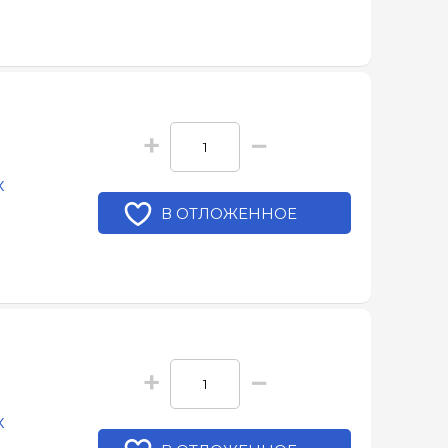
+
−
x
В ОТЛОЖЕННОЕ
+
−
x