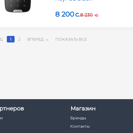
8 200
c.
8 230
c.
Д
1
2
ВПЕРЕД
ПОКАЗАТЬ ВСЕ
ртнеров
Магазин
ам
Бренды
Контакты