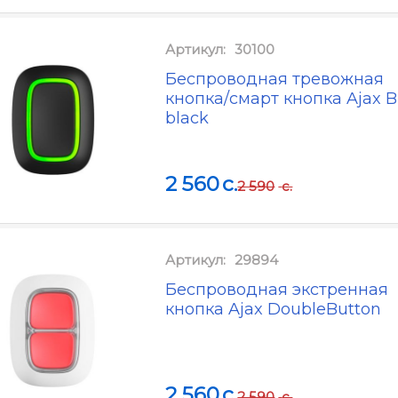
Артикул:
30100
Беспроводная тревожная
кнопка/смарт кнопка Ajax B
black
2 560
c.
2 590
c.
Артикул:
29894
Беспроводная экстренная
кнопка Ajax DoubleButton
2 560
c.
2 590
c.