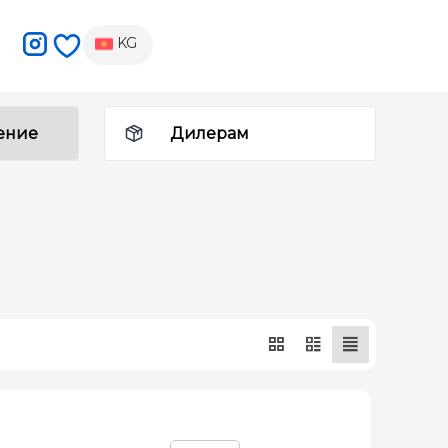
KG
ение
Дилерам