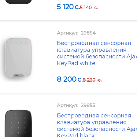
5 120
c.
5 140
c.
Артикул:
29854
Беспроводная сенсорная
клавиатура управления
системой безопасности Aja
KeyPad white
8 200
c.
8 230
c.
Артикул:
29855
Беспроводная сенсорная
клавиатура управления
системой безопасности Aja
KeyPad black