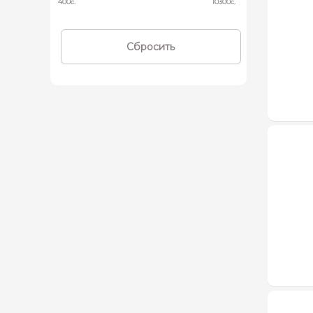
400c.
10300c.
Сбросить