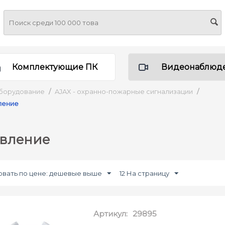
Комплектующие ПК
Видеонаблюд
борудование
/
AJAX - охранно-пожарные сигнализации
/
ление
вление
вать по цене: дешевые выше
12 На страницу
Артикул:
29895