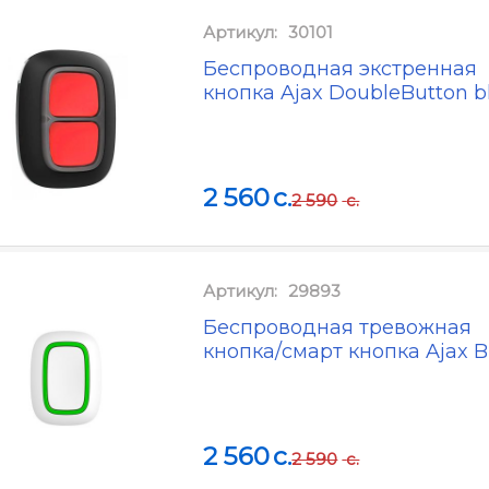
Артикул:
30101
Беспроводная экстренная
кнопка Ajax DoubleButton b
2 560
c.
2 590
c.
Артикул:
29893
Беспроводная тревожная
кнопка/смарт кнопка Ajax B
2 560
c.
2 590
c.