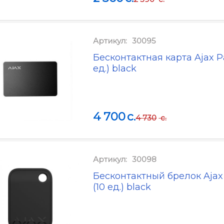
Артикул:
30095
Бесконтактная карта Ajax Pa
ед.) black
4 700
c.
4 730
c.
Артикул:
30098
Бесконтактный брелок Ajax
(10 ед.) black