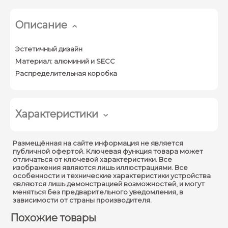
Описание
Эстетичный дизайн
Материал: алюминий и SECC
Распределительная коробка
Характеристики
Параметры конструкции
Размещённая на сайте информация не является
публичной офертой. Ключевая функция товара может
Материал:
Алюминий & SECC
отличаться от ключевой характеристики. Все
изображения являются лишь иллюстрациями. Все
Резьба:
M20 (G1/2”)
особенности и технические характеристики устройства
являются лишь демонстрацией возможностей, и могут
Габариты и условия эксплуатации
меняться без предварительного уведомления, в
зависимости от страны производителя.
Габариты:
Φ90.0 мм × 35.0 мм
Похожие товары
Грузоподъемность:
1.0 кг