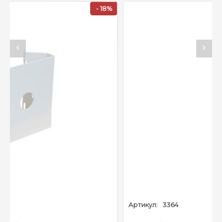
- 18%
Вес:
0.26 кг
Цвет:
Белый
Рабочая температура:
-40ºC ~ +60ºC
Влажность:
0–90% RH
Артикул:
3364