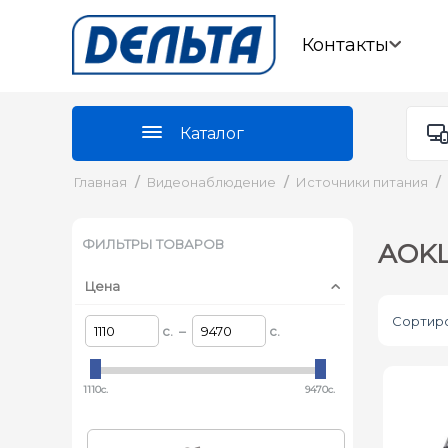
Контакты
Каталог
Главная
/
Видеонаблюдение
/
Источники питания
/
ФИЛЬТРЫ ТОВАРОВ
AOK
Цена
Сортиро
c. –
c.
1110c.
9470c.