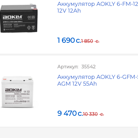
Аккумулятор AOKLY 6-FM-1
12V 12Ah
1 690
c.
1 850
c.
Артикул:
35542
Аккумулятор AOKLY 6-GFM-
AGM 12V 55Ah
9 470
c.
10 330
c.