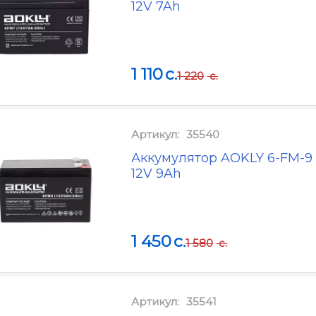
12V 7Ah
1 110
c.
1 220
c.
Артикул:
35540
Аккумулятор AOKLY 6-FM-
12V 9Ah
1 450
c.
1 580
c.
Артикул:
35541