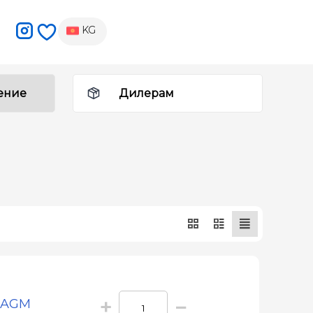
KG
ение
Дилерам
+
−
7 AGM