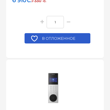
6 910
c.
7 330
c.
+
−
В ОТЛОЖЕННОЕ