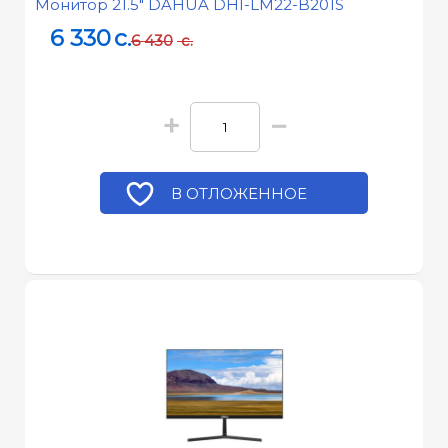
Монитор 21.5" DAHUA DHI-LM22-B201S
6 330
c.
6 430
c.
+
−
В ОТЛОЖЕННОЕ