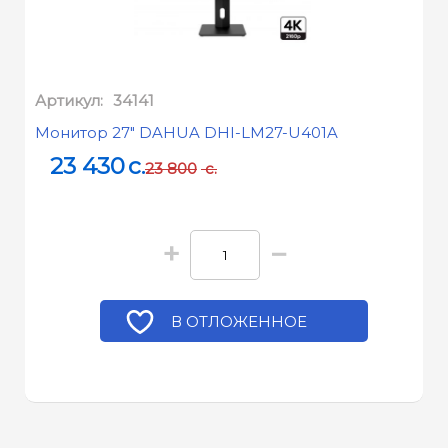
Артикул:
34141
Монитор 27" DAHUA DHI-LM27-U401A
23 430
c.
23 800
c.
+
−
В ОТЛОЖЕННОЕ