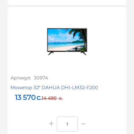
Артикул:
30974
Монитор 32" DAHUA DHI-LM32-F200
13 570
c.
14 490
c.
+
−