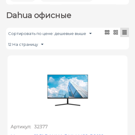
Время отклика
Встроенные динамики
Dahua офисные
Диагональ экрана (дюйм)
Сортировать по цене: дешевые выше
Максимальная частота обновления экрана
12 На страницу
Максимальное разрешение
Технология изготовления матрицы
Цена
Артикул:
32377