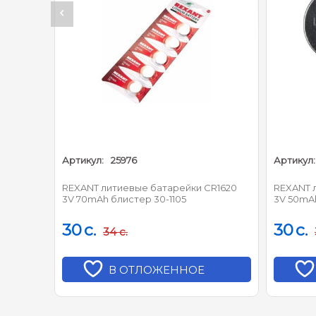
Артикул:
25976
Артикул:
R1216
REXANT литиевые батарейки CR1620
REXANT 
3V 70mAh блистер 30-1105
3V 50mAh
30
c.
30
c.
34
c.
В ОТЛОЖЕННОЕ