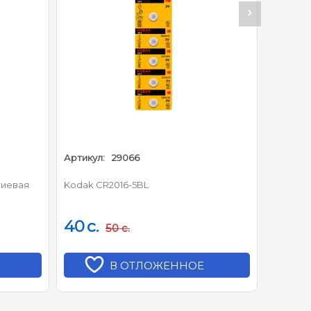
Артикул:
29066
Артикул
тиевая
Kodak CR2016-5BL
Батарей
литиева
40
c.
50
c.
50
c.
В ОТЛОЖЕННОЕ