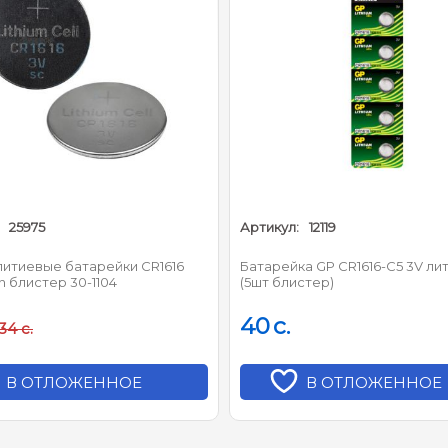
25975
Артикул:
12119
литиевые батарейки CR1616
Батарейка GP CR1616-C5 3V ли
 блистер 30-1104
(5шт блистер)
40
c.
34
c.
В ОТЛОЖЕННОЕ
В ОТЛОЖЕННОЕ