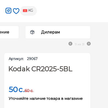
KG
ение
Дилерам
11
из
31
Артикул:
29067
Kodak CR2025-5BL
50
c.
60
c.
Уточняйте наличие товара в магазине