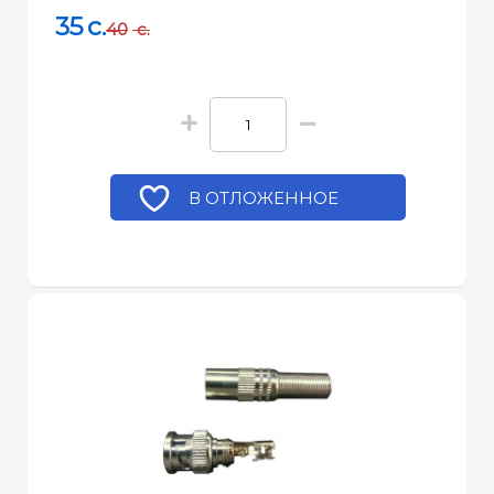
35
c.
40
c.
+
−
В ОТЛОЖЕННОЕ