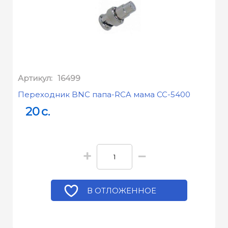
Артикул:
16499
Переходник BNC папа-RCA мама СС-5400
20
c.
+
−
В ОТЛОЖЕННОЕ