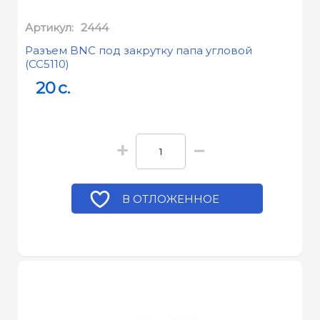
Артикул:
2444
Разъем BNC под закрутку папа угловой
(CC5110)
20
c.
+
−
В ОТЛОЖЕННОЕ