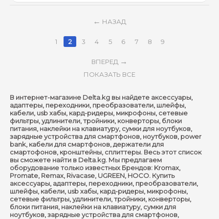
НАЗАД
1
2
3
4
5
6
7
8
9
ВПЕРЕД
ПОКАЗАТЬ ВСЕ
В интернет-магазине Delta.kg вы найдете аксессуары,
адаптеры, переходники, преобразователи, шлейфы,
кабели, usb хабы, кард-ридеры, микрофоны, сетевые
фильтры, удлинители, тройники, конверторы, блоки
питания, наклейки на клавиатуру, сумки для ноутбуков,
зарядные устройства для смартфонов, ноутбуков, power
bank, кабели для смартфонов, держатели для
смартофонов, кронштейны, сплиттеры. Весь этот список
вы сможете найти в Delta.kg. Мы предлагаем
оборудование только известных Брендов: Kromax,
Promate, Remax, Rivacase, UGREEN, HOCO. Купить
аксессуары, адаптеры, переходники, преобразователи,
шлейфы, кабели, usb хабы, кард-ридеры, микрофоны,
сетевые фильтры, удлинители, тройники, конверторы,
блоки питания, наклейки на клавиатуру, сумки для
ноутбуков, зарядные устройства для смартфонов,