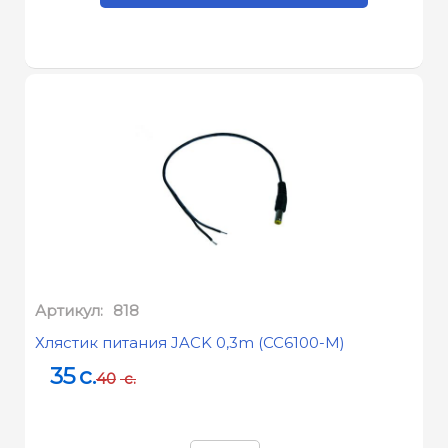
Артикул:
818
Хлястик питания JACK 0,3m (CC6100-M)
35
c.
40
c.