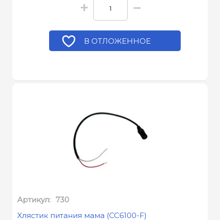
+
−
В ОТЛОЖЕННОЕ
Артикул:
730
Xлястик питания мама (CC6100-F)