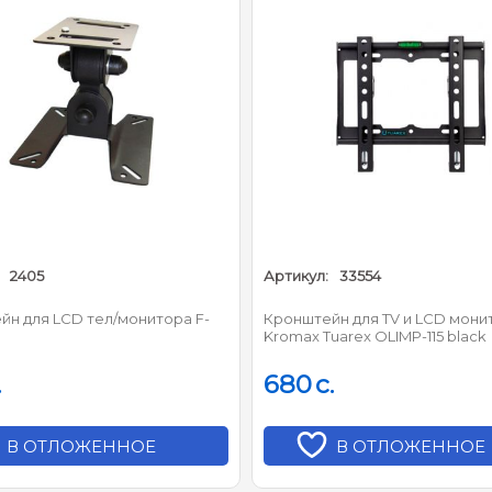
2405
Артикул:
33554
йн для LCD тел/монитора F-
Кронштейн для TV и LCD мони
Kromax Tuarex OLIMP-115 black
.
680
c.
В ОТЛОЖЕННОЕ
В ОТЛОЖЕННОЕ