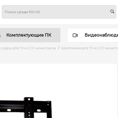
Комплектующие ПК
Видеонаблюд
суары для TV и LCD мониторов
/
Крепления для TV и LCD монит