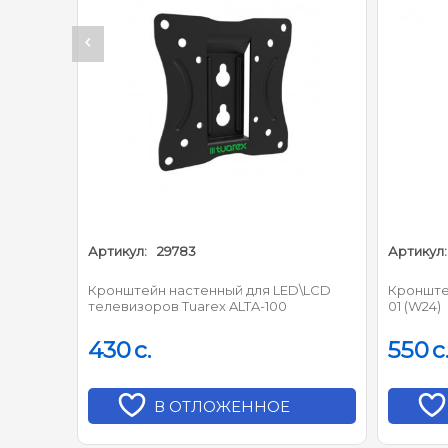
Артикул:
29783
Артикул:
а/
Кронштейн настенный для LED\LCD
Кронште
телевизоров Tuarex ALTA-100
01 (W24)
430
c.
550
c
В ОТЛОЖЕННОЕ