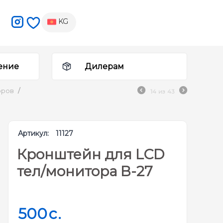
KG
ение
Дилерам
оров
/
14
из
43
Артикул:
11127
Кронштейн для LCD
тел/монитора B-27
500
c.