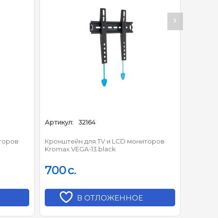
Артикул:
32164
Артикул
торов
Кронштейн для TV и LCD мониторов
Кронште
Kromax VEGA-13 black
700
c.
870
c
В ОТЛОЖЕННОЕ