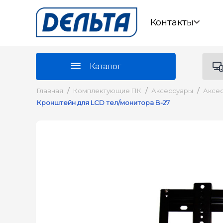
Контакты
Каталог
Главная
/
Комплектующие ПК
/
Аксессуары
/
Аксес
Кронштейн для LCD тел/монитора B-27