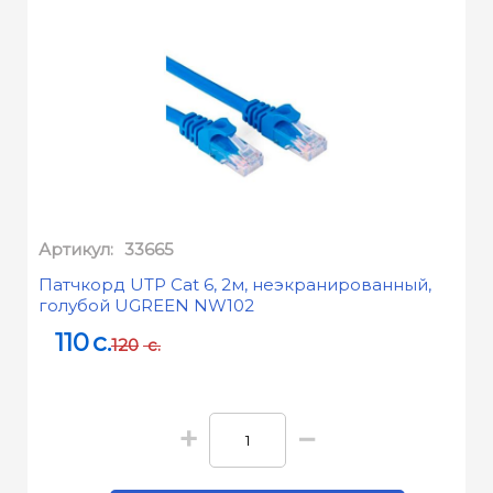
Артикул:
33665
Патчкорд UTP Cat 6, 2м, неэкранированный,
голубой UGREEN NW102
110
c.
120
c.
+
−