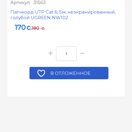
Артикул:
31563
Патчкорд UTP Cat 6, 5м, неэкранированный,
голубой UGREEN NW102
170
c.
180
c.
+
−
В ОТЛОЖЕННОЕ