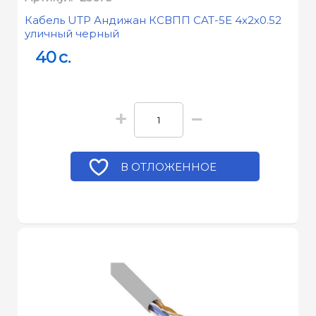
Кабель UTP Андижан КСВПП CAT-5E 4х2х0.52
уличный черный
40
c.
+
−
В ОТЛОЖЕННОЕ