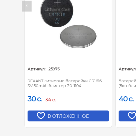
Артикул:
25975
Артикул:
R1620
REXANT литиевые батарейки CR1616
Батарейк
3V 50mAh блистер 30-1104
(5шт бли
30
c.
40
c.
34
c.
В ОТЛОЖЕННОЕ