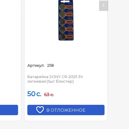
Артикул:
258
Артикул
Батарейка SONY CR-2025 3V
Kodak C
литиевая (5шт блистер)
50
c.
50
c.
63
c.
В ОТЛОЖЕННОЕ