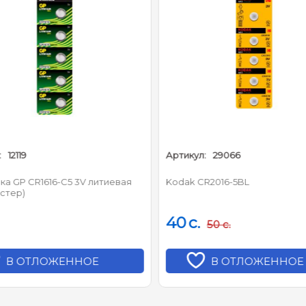
12119
Артикул:
29066
а GP CR1616-C5 3V литиевая
Kodak CR2016-5BL
стер)
40
c.
50
c.
В ОТЛОЖЕННОЕ
В ОТЛОЖЕННОЕ