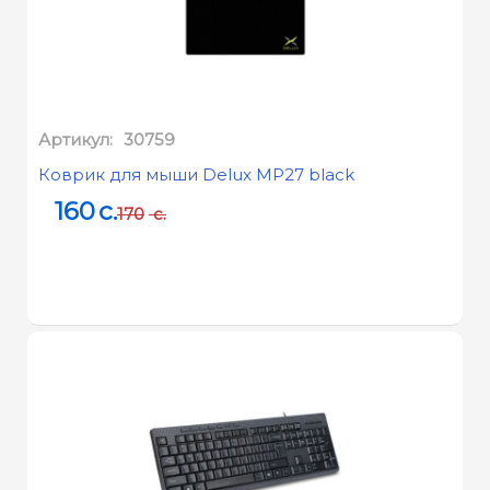
Макс. число каналов
2
памяти :
Макс. пропускная
76.8 GB/s
способность памяти :
Артикул:
30759
Поддержка DirectX* :
12
Коврик для мыши Delux MP27 black
Поддержка OpenGL* :
4,5
160
c.
170
c.
Многоформатные
1
кодеки :
Видео Intel® Quick Sync :
Да
Технология Intel® Clear
Да
Video HD :
Количество
поддерживаемых
Да
дисплеев ‡ :