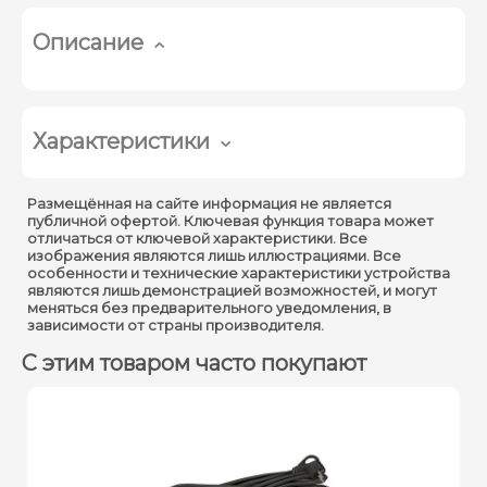
Описание
Характеристики
Процессоры Intel®
Размещённая на сайте информация не является
Коллекция продукции :
Core™ i3 12-го поколения
публичной офертой. Ключевая функция товара может
отличаться от ключевой характеристики. Все
изображения являются лишь иллюстрациями. Все
Продукция с прежним
особенности и технические характеристики устройства
Кодовое название :
кодовым названием
являются лишь демонстрацией возможностей, и могут
меняться без предварительного уведомления, в
Alder Lake
зависимости от страны производителя.
Вертикальный сегмент :
Desktop
С этим товаром часто покупают
Номер процессора :
i3-12100
Дата выпуска :
Q1'22
Литография :
Intel 7