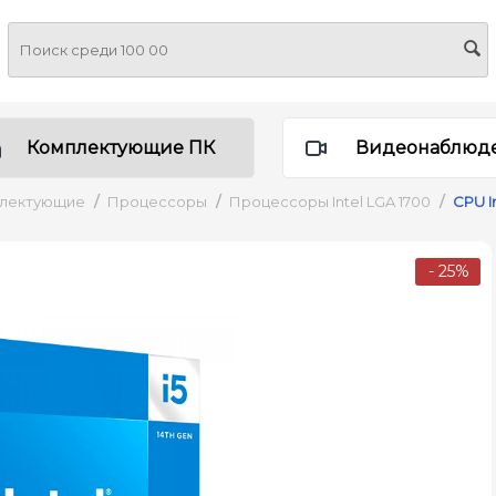
Комплектующие ПК
Видеонаблюд
плектующие
/
Процессоры
/
Процессоры Intel LGA 1700
/
CPU I
- 25%