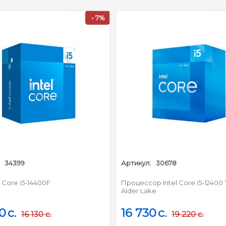
Год релиза :
2024
%
- 13%
Техпроцесс :
Intel 7
Ядро :
Intel Raptor Lake-R
Количество ядер :
10 (6 производительных + 4 эн
Количество потоков :
16
Кэш L2 :
9.5 МБ
Кэш L3 :
20 МБ
Базовая частота :
2.5 ГГц
Максимальная частота (Turbo) :
4.7 ГГц
Артикул:
30678
Артикул:
31954
тота энергоэффективных ядер :
1.8 ГГц
Процессор Intel Core i5-12400 Tray
Процессор Intel 
ргоэффективных ядер (Turbo) :
3.5 ГГц
Alder Lake
Raptor Lake
Свободный множитель :
нет
16 730
c.
21 240
c.
19 220
c.
2
Параметры оперативной памяти