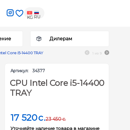
RU
KG
ение
Дилерам
ntel Core i5-14400 TRAY
1
из
9
Артикул:
34377
CPU Intel Core i5-14400
TRAY
17 520
c.
23 450
c.
Уточняйте наличие товара в магазине