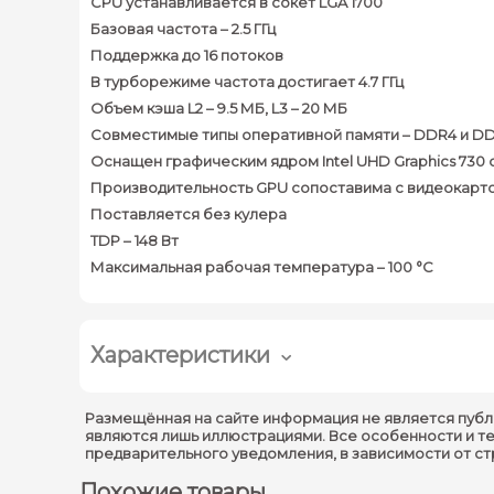
CPU устанавливается в сокет LGA 1700
Базовая частота – 2.5 ГГц
Поддержка до 16 потоков
В турборежиме частота достигает 4.7 ГГц
Объем кэша L2 – 9.5 МБ, L3 – 20 МБ
Совместимые типы оперативной памяти – DDR4 и D
Оснащен графическим ядром Intel UHD Graphics 730 с
Производительность GPU сопоставима с видеокарто
Поставляется без кулера
TDP – 148 Вт
Максимальная рабочая температура – 100 °C
Характеристики
Размещённая на сайте информация не является публ
являются лишь иллюстрациями. Все особенности и т
предварительного уведомления, в зависимости от с
Похожие товары