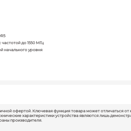
DR5
 частотой до 1550 МГц
й начального уровня
Параметры процессора
ичной офертой. Ключевая функция товара может отличаться от 
ехнические характеристики устройства являются лишь демонстр
Модель :
Intel Core i5-14400
траны производителя.
Сокет :
LGA 1700