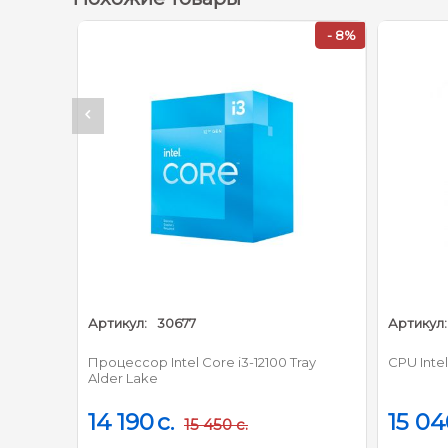
- 8%
- 7
Артикул:
34399
Базовая час
ore i3-12100 Tray
CPU Intel Core i5-14400F
Максимальная частота эне
15 040
c.
 450
c.
16 130
c.