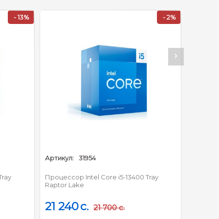
- 2%
ергоэффективных)
Артикул:
35020
Core i5-13400 Tray
Процессор Intel Core i7-14700KF Tray
Raptor Lake
32 700
c.
1 700
c.