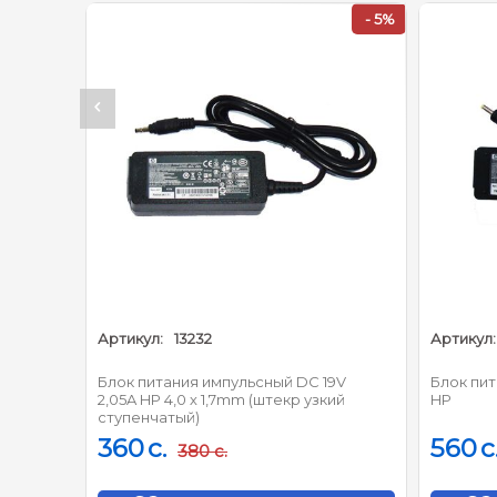
- 4%
- 5%
Артикул:
13232
Артикул:
 32V
Блок питания импульсный DC 19V
Блок пит
2,05A HP 4,0 х 1,7mm (штекр узкий
HP
ступенчатый)
360
c.
560
c
380
c.