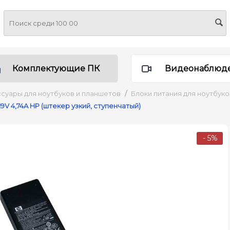
Комплектующие ПК
Видеонаблюд
суары для ноутбуков и планшетов
/
Блоки питания для ноутбук
9V 4,74A HP (штекер узкий, ступенчатый)
- 5%