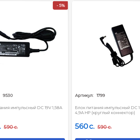
- 5%
9530
Артикул:
1799
ания импульсный DC 19V 1,58A
Блок питания импульсный DC 1
4,9A HP (круглый коннектор)
.
560
c.
590
c.
590
c.