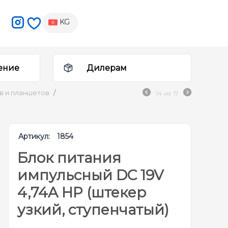
KG
ение
Дилерам
ов и планшетов
/
14
из
17
Артикул:
1854
Блок питания
импульсный DC 19V
4,74A HP (штекер
узкий, ступенчатый)