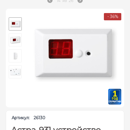
14
из
26
- 36%
Артикул:
26130