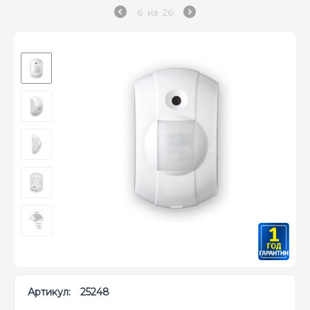
6
из
26
Артикул:
25248