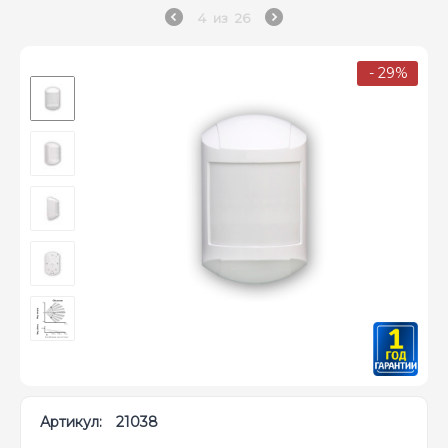
4
из
26
- 29%
Артикул:
21038