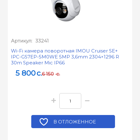
Артикул:
33241
Wi-Fi камера поворотная IMOU Cruiser SE+
IPC-GS7EP-5M0WE 5MP 3,6mm 2304×1296 R
30m Speaker Mic IP66
5 800
c.
6 150
c.
+
−
В ОТЛОЖЕННОЕ