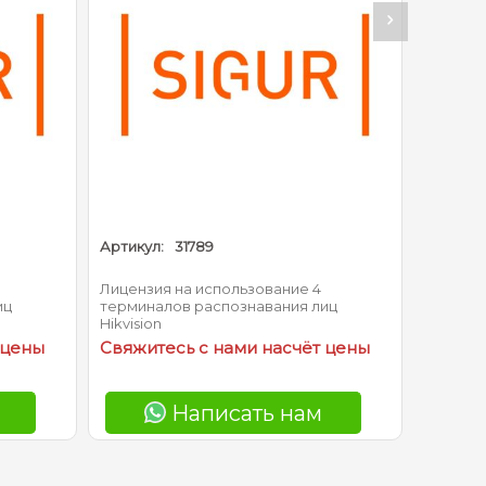
Артикул:
31789
Артикул
Лицензия на использование 4
Sigur П
иц
терминалов распознавания лиц
карт до
Hikvision
 цены
Свяжитесь с нами насчёт цены
Свяжит
Написать нам