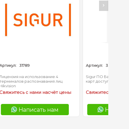
Артикул:
30949
е 4
Sigur ПО Базовый модуль до 1000
я лиц
карт доступа
чёт цены
Свяжитесь с нами насчёт цены
ам
Написать нам