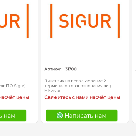
ул:
31788
Артикул:
31789
нзия на использование 2
Лицензия на использовани
иналов разпознования лиц
терминалов распознавани
sion
Hikvision
итесь с нами насчёт цены
Свяжитесь с нами нас
Написать нам
Написать н