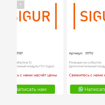
Артикул:
31770
Артик
Реакции на события
Лице
 Sigur)
(дополнительный модуль ПО Sigur)
терм
Hikvi
ёт цены
Свяжитесь с нами насчёт цены
Свяж
ам
Написать нам