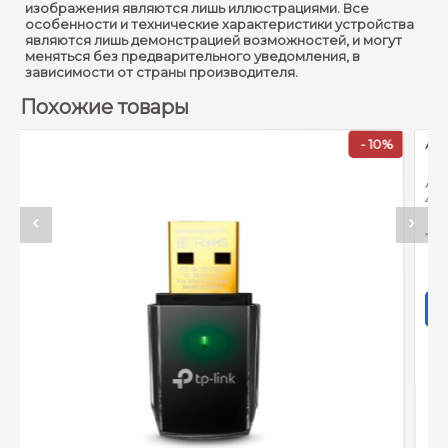
изображения являются лишь иллюстрациями. Все
особенности и технические характеристики устройства
Входной интерфейс :
1 порт USB 3.0
являются лишь демонстрацией возможностей, и могут
меняться без предварительного уведомления, в
Чипсет :
RTL8153
зависимости от страны производителя.
Похожие товары
Windows
10/8.1/8/7/Vista/XP
- 10%
Поддержка OC :
Mac OS 10.6-10.14
Chrome OS
Linux OS
Сетевой адаптер USB
Type‑C/Gigabit Ethernet
Комплект поставки :
Руководство
пользователя
Размеры :
71 x 26 x 16,2 мм