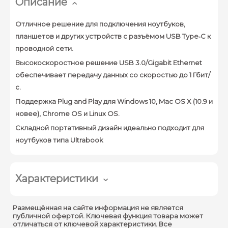
Описание
Отличное решение для подключения ноутбуков,
планшетов и других устройств с разъёмом USB Type‑C к
проводной сети.
Высокоскоростное решение USB 3.0/Gigabit Ethernet
обеспечивает передачу данных со скоростью до 1 Гбит/
с.
Поддержка Plug and Play для Windows 10, Mac OS X (10.9 и
новее), Chrome OS и Linux OS.
Складной портативный дизайн идеально подходит для
ноутбуков типа Ultrabook
Характеристики
1 порт Ethernet
Размещённая на сайте информация не является
Тип интерфейса :
10/100/1000 Мбит/с
публичной офертой. Ключевая функция товара может
отличаться от ключевой характеристики. Все
(разъём RJ45)