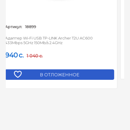
Артикул:
28932
r T2U AC600
Адаптер Wi-Fi USB TP-LINK Archer T2U 
433Mbps 5GHz 200Mb/s 2.4GHz
1 100
c.
1 220
c.
НОЕ
В ОТЛОЖЕННОЕ