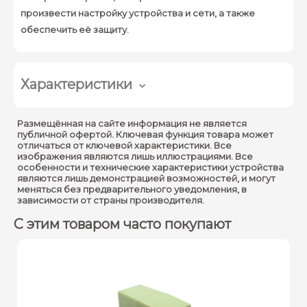
произвести настройку устройства и сети, а также
обеспечить её защиту.
Характеристики
4 порта LAN 10/100 Мбит/
Размещённая на сайте информация не является
Интерфейс :
с
публичной офертой. Ключевая функция товара может
отличаться от ключевой характеристики. Все
1 порт WAN 10/100 Мбит/с
изображения являются лишь иллюстрациями. Все
особенности и технические характеристики устройства
Кнопки :
Кнопка WPS/Reset
являются лишь демонстрацией возможностей, и могут
меняться без предварительного уведомления, в
2 фиксированные 5 дБи
зависимости от страны производителя.
антенны
С этим товаром часто покупают
Антенна :
(только для аппаратной
версии 2)
Внешний источник
9 В пост. тока / 0.6 А
питания :