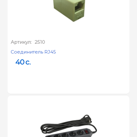
Стандарты
IEEE 802.11b
беспроводной передачи
IEEE 802.11g
данных :
IEEE 802.11n
Размеры (ШхДхВ) :
182 x 128 x 35 мм
Диапазон частот (приём
Артикул:
2510
2400-2483,5 МГц
и передача) :
Соединитель RJ45
11n: до 300 Мбит/с
40
c.
(динамический)
11g: до 54 Мбит/с
Скороcть передачи :
(динамический)
11b: до 11 Мбит/с
(динамический)
270 Мбит/с: -68 дБм при
10% PER
130 Мбит/с: -68 дБм при
10% PER
108 Мбит/с: -68 дБм при