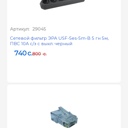
10% PER
Чувствительность
54 Мбит/с: -68 дБм при
(приём) :
10% PER
11 Мбит/с: -85 дБм при 8%
Артикул:
29045
PER
6 Мбит/с: -88 дБм при
Сетевой фильтр ЭРА USF-5es-5m-B 5 гн 5м,
ПВС 10А с/з с выкл. черный
10% PER
1 Мбит/с: -90 дБм при 8%
740
c.
800
c.
PER
EIRP (Мощность
беспроводного сигнала)
< 20 дБм или < 100 мВт
:
Включить/отключить
беспроводное вещание,
Функции беспроводного
мост WDS, WMM,
режима :
статистика
беспроводной сети