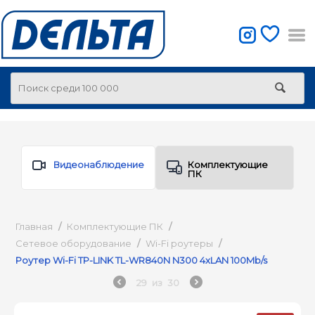
Видеонаблюдение
Комплектующие
ПК
Главная
/
Комплектующие ПК
/
Сетевое оборудование
/
Wi-Fi роутеры
/
Роутер Wi-Fi TP-LINK TL-WR840N N300 4xLAN 100Mb/s
29
из
30