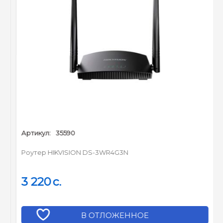
Перенаправление
Port Triggering, UPnP,
портов :
DMZ
Динамический DNS :
DynDns, Comexe, NO-IP
PPTP, L2TP, IPSec (ESP
Пропуск трафика VPN :
Head)
Родительский контроль,
контроль локального
управления, список
Контроль доступа :
узлов, доступ по
Артикул:
35590
расписанию, управление
правилами
Роутер HIKVISION DS-3WR4G3N
Защита от DoS-атак,
межсетевой экран SPI,
3 220
c.
фильтрация IP-
Сетевая безопасность
адресов/MAC- адресов/
(firewall) :
доменных имён,
В ОТЛОЖЕННОЕ
привязка IP- и MAC-