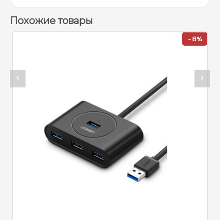
Похожие товары
- 8%
Артикул:
31125
USB-HUB UGREEN CM219 USB-С 3.0 4 USB 
770
c.
840
c.
В ОТЛОЖЕННОЕ