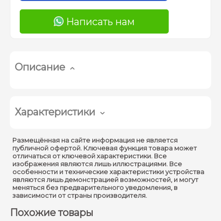
Написать нам
Описание
Характеристики
Версия Bluetooth :
5.0
Размещённая на сайте информация не является
публичной офертой. Ключевая функция товара может
Выходная мощность :
5 Вт
отличаться от ключевой характеристики. Все
изображения являются лишь иллюстрациями. Все
Аккумулятор :
1500 мАч
особенности и технические характеристики устройства
являются лишь демонстрацией возможностей, и могут
Время воспроизведения
меняться без предварительного уведомления, в
3-4 часа
зависимости от страны производителя.
:
Похожие товары