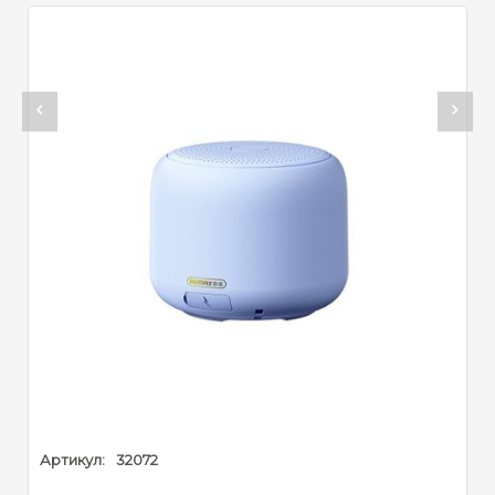
кул:
32072
Артикул: