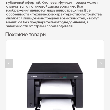
публичной офертой. Ключевая функция товара может
Формат печати :
A4
отличаться от ключевой характеристики. Все
изображения являются лишь иллюстрациями. Все
Основной цвет :
Черный
особенности и технические характеристики устройства
являются лишь демонстрацией возможностей, и могут
Принтер
меняться без предварительного уведомления, в
зависимости от страны производителя.
Технология печати :
Термоструйная цветная
Похожие товары
Максимальное
Артикул:
разрешение черно-
4800x1200 dpi
белой печати :
МФУ мон
(Printer-
Скорость черно-белой
Dup, USB,
11 стр/мин (А4)
печати (стр / мин) :
23 4
Максимальное
разрешение цветной
4800x1200 dpi
печати :
Скорость цветной
6 изобр/мин (A4)
печати (стр / мин) :
Система непрерывной