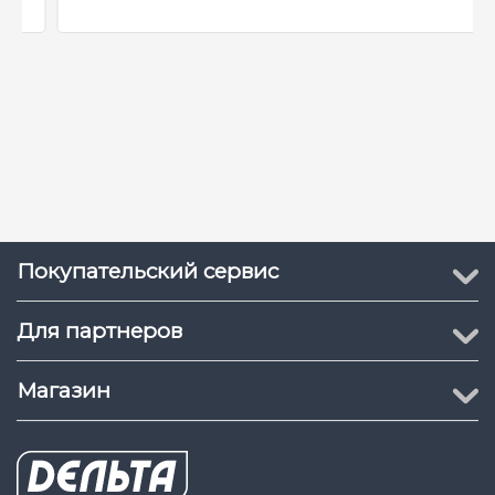
Номинальный ток :
0.20±0.0.03A
Номинальное
12VDC
напряжение :
Размеры :
130x75x156mm
Вес :
600g
Цвет :
Белый
Покупательский сервис
Для партнеров
Магазин