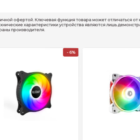
Общее
ичной офертой. Ключевая функция товара может отличаться от 
ехнические характеристики устройства являются лишь демонстр
Вес :
625g
траны производителя.
Количество в наборе :
1 шт.
Аксуссеары в комплекте :
Контроллер, 1-3 RGB-кабель, 1
- 6%
Возможность синхронизации с
Синхронизация подсветки :
Gigabyte RGB Fusuion
Вентилятор
Размеры вентилятора :
120x120x25mm
Тип подшипника :
Гидродинамический подшипни
Скорость вращения :
1000~1800RPM±10%
Шум вентилятора :
8-29dB(A)
Разъём подключения :
3Pin Female 5V VCC/DATA-IN/G