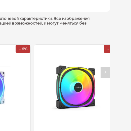
ключевой характеристики. Все изображения
ацией возможностей, и могут меняться без
-3 PWN Fan-кабель
- 6%
- 5%
 помощью Asus Aura RGB
к
ND