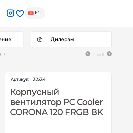
KG
ение
Дилерам
в
/
4
из
9
Артикул:
32234
Корпусный
вентилятор PC Cooler
CORONA 120 FRGB BK