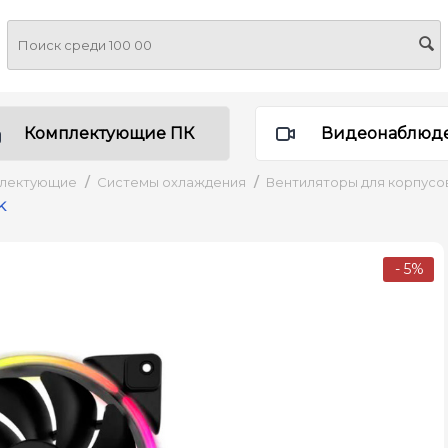
Комплектующие ПК
Видеонаблюд
плектующие
/
Системы охлаждения
/
Вентиляторы для корпусо
K
- 5%