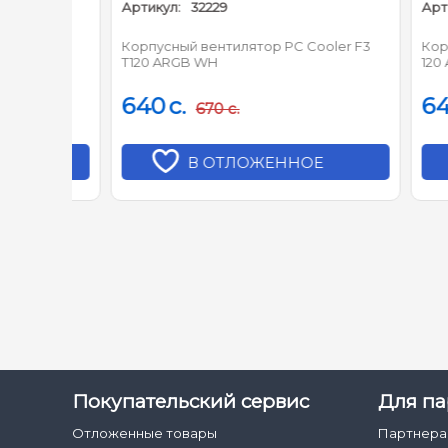
Артикул:
32229
Артикул:
ing
Корпусный вентилятор PC Cooler F3
Корпусн
T120 ARGB WH
120 ARG
640
c.
640
c
670
c.
В ОТЛОЖЕННОЕ
Покупательский сервис
Для па
Отложенные товары
Партнер