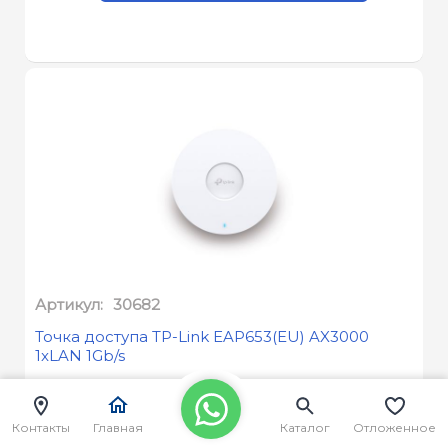
Артикул:
30682
Точка доступа TP-Link EAP653(EU) AX3000
1xLAN 1Gb/s
8 430
c.
9 710
c.
Контакты
Главная
Каталог
Отложенное