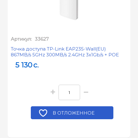
Артикул:
33627
Точка доступа TP-Link EAP235-Wall(EU)
867MB/s 5GHz 300MB/s 2.4GHz 3x1Gb/s + POE
5 130
c.
+
−
В ОТЛОЖЕННОЕ