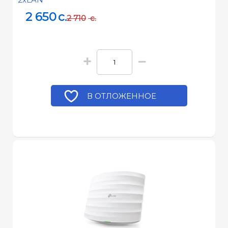
2 650
c.
2 710
c.
+
−
В ОТЛОЖЕННОЕ