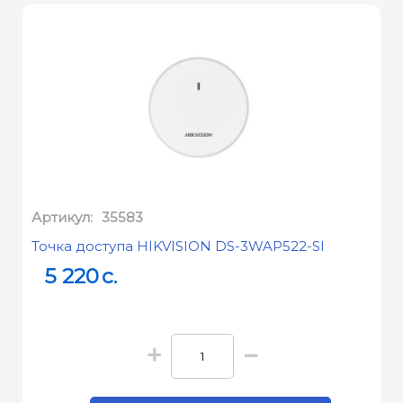
Артикул:
35583
Точка доступа HIKVISION DS-3WAP522-SI
5 220
c.
+
−