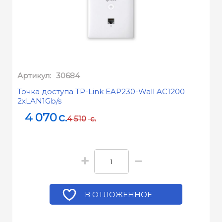
Артикул:
30684
Точка доступа TP-Link EAP230-Wall AC1200
2xLAN1Gb/s
4 070
c.
4 510
c.
+
−
В ОТЛОЖЕННОЕ