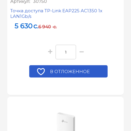
Артикул:
30750
Точка доступа TP-Link EAP225 AC1350 1x
LAN1Gb/s
5 630
c.
6 940
c.
+
−
В ОТЛОЖЕННОЕ