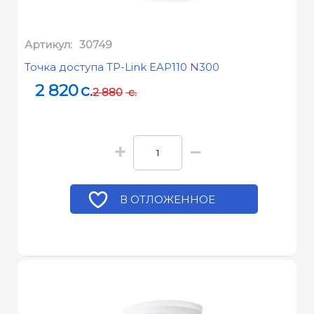
Артикул:
30749
Точка доступа TP-Link EAP110 N300
2 820
c.
2 880
c.
+
−
В ОТЛОЖЕННОЕ