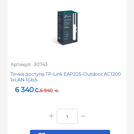
Артикул:
30743
Точка доступа TP-Link EAP225-Outdoor AC1200
1xLAN 1Gb/s
6 340
c.
6 940
c.
+
−