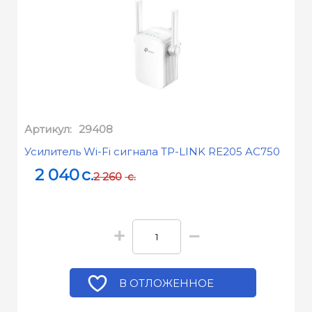
Артикул:
29408
Усилитель Wi-Fi сигнала TP-LINK RE205 AC750
2 040
c.
2 260
c.
+
−
В ОТЛОЖЕННОЕ