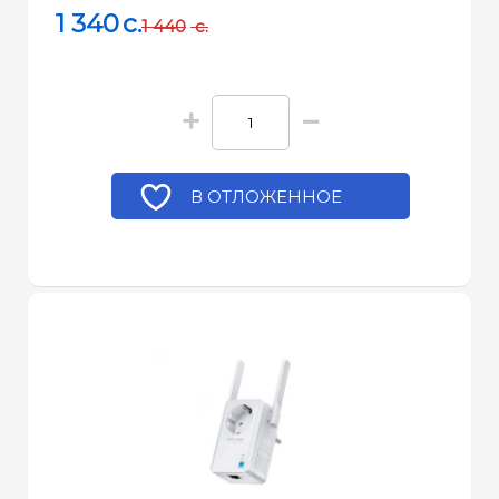
1 340
c.
1 440
c.
+
−
В ОТЛОЖЕННОЕ