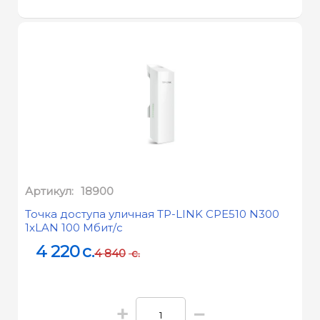
Артикул:
18900
Точка доступа уличная TP-LINK CPE510 N300
1xLAN 100 Мбит/с
4 220
c.
4 840
c.
+
−