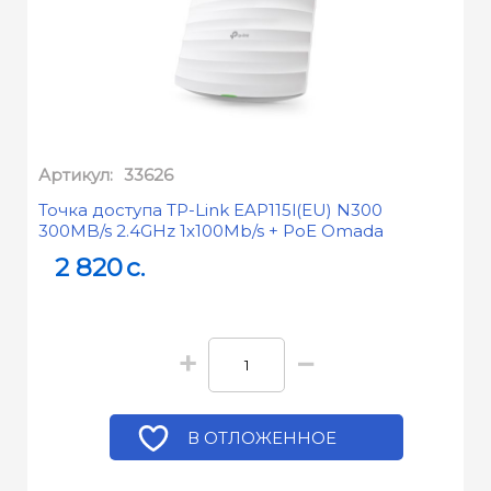
Артикул:
33626
Точка доступа TP-Link EAP115l(EU) N300
300MB/s 2.4GHz 1x100Mb/s + PoE Omada
2 820
c.
+
−
В ОТЛОЖЕННОЕ