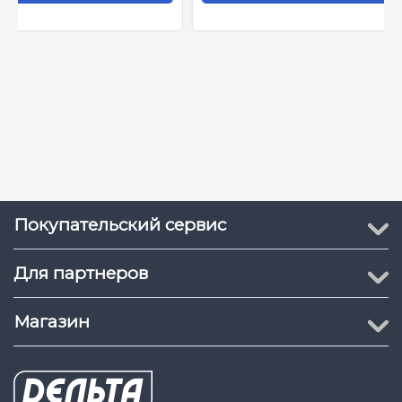
Грозозащита :
Дифференциальный
режим: 2 кВ
Температура: от -10 °C до
Рабочие условия :
+55 °C
Влажность: 5% - 95%
Покупательский сервис
Для партнеров
Магазин