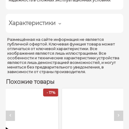
Характеристики
Аппаратные интерфейсы
Размещённая на сайте информация не является
публичной офертой. Ключевая функция товара может
Порты доступа (PoE) :
8 × RJ-45 10/100 Мбит/с
отличаться от ключевой характеристики. Все
изображения являются лишь иллюстрациями. Все
2 × RJ-45 10/100/1000
особенности и технические характеристики устройства
Порты Uplink :
являются лишь демонстрацией возможностей, и могут
Мбит/с (Giga Ethernet)
меняться без предварительного уведомления, в
зависимости от страны производителя.
Производительность
Похожие товары
Коммутационная
5.60 Гбит/с
матрица :
- 17%
Скорость пересылки
4.17 Mpps
пакетов :
Буферная память :
4 Мбит
Таблица MAC-адресов :
8K