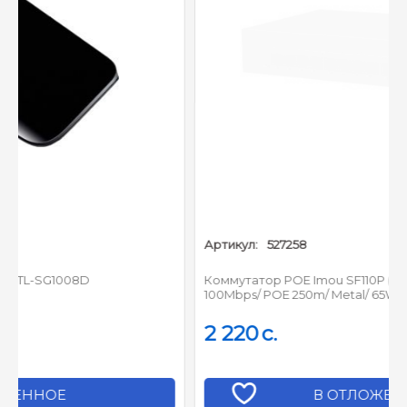
Функции PoE
IEEE802.3af; IEEE802.3at;
Стандарты PoE :
Hi-PoE; IEEE802.3bt
Порт 1: ≤ 90 Вт
Бюджет мощности :
Порты 2-8: ≤ 30 Вт
Общий бюджет: ≤ 96 Вт
PoE Watchdog
(автореанимация
Дополнительно :
портов)
Артикул:
527258
Long Distance PoE (до 250
м)
Коммутатор POE Imou SF110P (8 x 100Mbps/ 2 Uplink x
100Mbps/ POE 250m/ Metal/ 65W)
Параметры и защита
2 220
c.
48 В - 57 В DC (блок
Питание :
питания в комплекте)
В ОТЛОЖЕННОЕ
Общий режим: 4 кВ