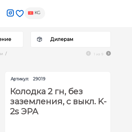
KG
ение
Дилерам
ли
/
1
из
9
Артикул:
29019
Колодка 2 гн, без
заземления, с выкл. K-
2s ЭРА