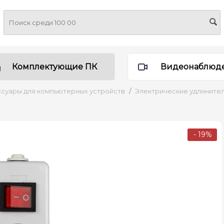
Комплектующие ПК
Видеонаблюд
суары для компьютерных устройств
/
Электрические удлините
- 19%