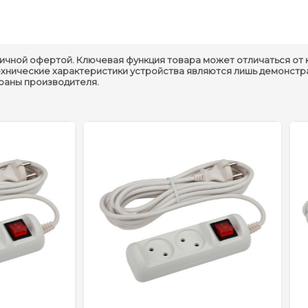
Общие характеристики
ичной офертой. Ключевая функция товара может отличаться от 
ехнические характеристики устройства являются лишь демонстр
Модель :
K-2s
траны производителя.
Вход :
Прямой
Выключатель :
C выключателем
Количество розеток :
2 гнезда
Максимальная мощность :
10 A/2200 Вт
Материал :
Поликарбонат
Степень защиты :
IP20
ичения хранения и перевозки :
от -25°С до +40°С