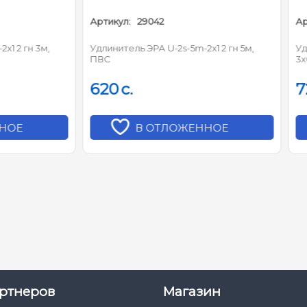
:
29042
Артикул:
29043
ель ЭРА U-2s-5m-2x1 2 гн 5м,
Удлинитель ЭРА UX-5es-3m 5 
3х0,75мм, с заземл, с выкл
c.
720
c.
В ОТЛОЖЕННОЕ
В ОТЛОЖЕННО
ртнеров
Магазин