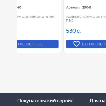
Артикул:
29041
Артикул
гн 1,5м,
Удлинитель ЭРА U-2s-3m-2x1 2 гн 3м,
Удлинит
ПВС
ПВС
530
c.
620
В ОТЛОЖЕННОЕ
Покупательский сервис
Для па