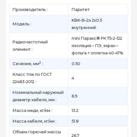
Производитель :
Паритет
KBK-B-2э 2х0.5
Модель :
внутренний
mini Паракс® РК 75-2-122
Радиочастотный
изоляция – ПЭ; экран –
элемент :
фольга + оплетка 40-47%
2
Сечение, мм
:
0.50
Класс тпж по ГОСТ
4
22483-2012 :
Номинальный наружный
6.9
диаметр кабеля, мм :
Масса меди, кг/км :
13.2
Масса кабеля, кг/км :
51.8
Объем горючей массы
26.7